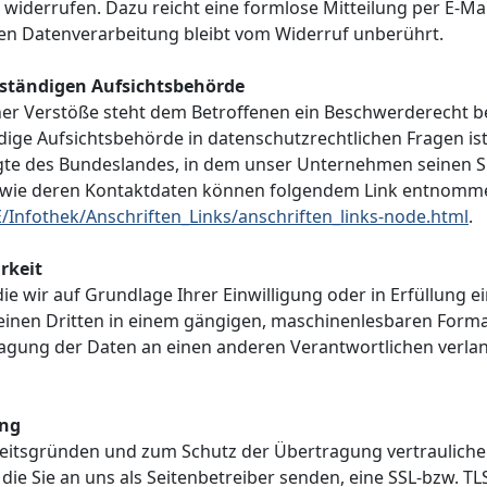
it widerrufen. Dazu reicht eine formlose Mitteilung per E-M
ten Datenverarbeitung bleibt vom Widerruf unberührt.
uständigen Aufsichtsbehörde
cher Verstöße steht dem Betroffenen ein Beschwerderecht b
ige Aufsichtsbehörde in datenschutzrechtlichen Fragen ist
e des Bundeslandes, in dem unser Unternehmen seinen Sitz
owie deren Kontaktdaten können folgendem Link entnomm
/Infothek/Anschriften_Links/anschriften_links-node.html
.
rkeit
ie wir auf Grundlage Ihrer Einwilligung oder in Erfüllung e
n einen Dritten in einem gängigen, maschinenlesbaren Form
ragung der Daten an einen anderen Verantwortlichen verlang
ung
heitsgründen und zum Schutz der Übertragung vertraulicher
die Sie an uns als Seitenbetreiber senden, eine SSL-bzw. TL